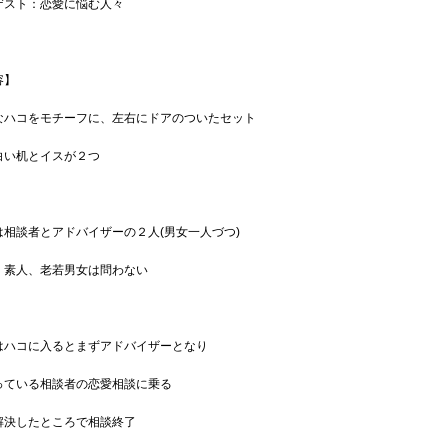
：恋愛に悩む人々
容】
なハコをモチーフに、左右にドアのついたセット
い机とイスが２つ
は相談者とアドバイザーの２人(男女一人づつ)
素人、老若男女は問わない
はハコに入るとまずアドバイザーとなり
ている相談者の恋愛相談に乗る
決したところで相談終了