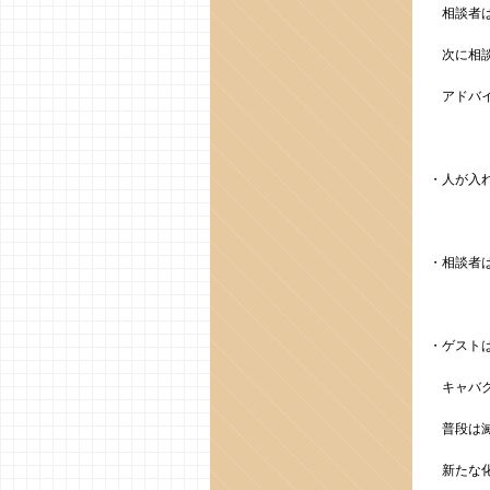
相談者は
次に相談
アドバイ
・人が入
・相談者
・ゲスト
キャバク
普段は滅
新たな化