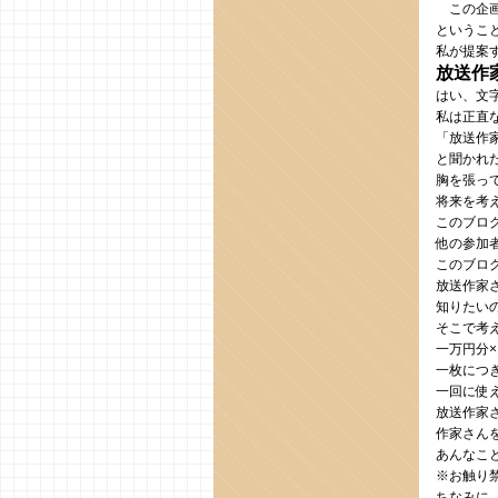
この企画
というこ
私が提案
放送作
はい、文
私は正直
「放送作
と聞かれ
胸を張っ
将来を考
このブロ
他の参加
このブロ
放送作家
知りたい
そこで考
一万円分
一枚につ
一回に使
放送作家
作家さん
あんなこ
※お触り
ちなみに