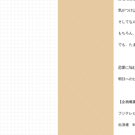
気がつけ
そしてな
もちろん
でも、た
恋愛に悩
明日への
【企画概
フジテレビ 
出演者 