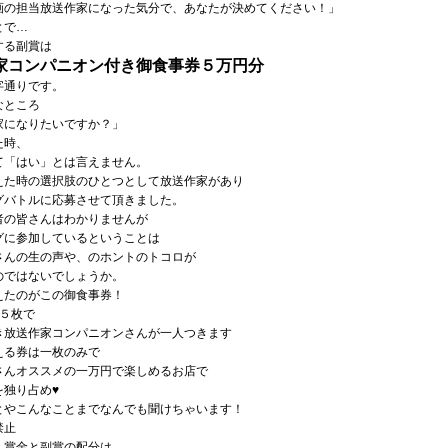
の担当放送作家になった気分で、あなたが決めてください！」
とで…
する副賞は
家コンパニオン付き御食事券５万円分
字通りです。
なところ
家になりたいですか？」
た時、
て「はい」とは言えません。
えた時の選択肢のひとつとして放送作家があり
グバトルに応募させて頂きました。
者の皆さんはわかりませんが
グに参加しているということは
さんの生の声や、のホントのトコロが
のではないでしょうか。
えたのがこの御食事券！
×５枚で
き放送作家コンパニオンさんが一人つきます
える券は一枚のみで
さんオススメの一万円で楽しめるお店で
を独り占め♥
とやこんなことまでなんでも聞けちゃいます！
禁止
、賞金と副賞の配分は