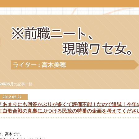
12年05月
の記事一覧
2012.05.27
「あまりにも回答かぶりが多くて評価不能！なので追試！今年
紅白歌合戦の真裏にぶつける民放の特番の企画を考えてくださ
は、高木です。