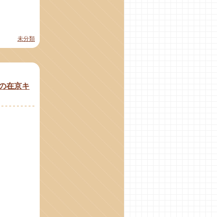
未分類
の在京キ