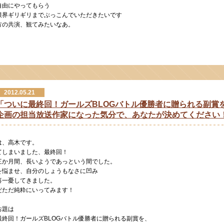
自由にやってもらう
限界ギリギリまでぶっこんでいただきたいです
方の共演、観てみたいなあ。
2012.05.21
「ついに最終回！ガールズBLOGバトル優勝者に贈られる副賞
企画の担当放送作家になった気分で、あなたが決めてください
は、高木です。
てしまいました、最終回！
三か月間、長いようであっという間でした。
を悩ませ、自分のしょうもなさに凹み
喜一憂してきました。
だただ純粋にいってみます！
お題は
最終回！ガールズBLOGバトル優勝者に贈られる副賞を、