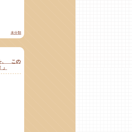
未分類
を、 この
！」