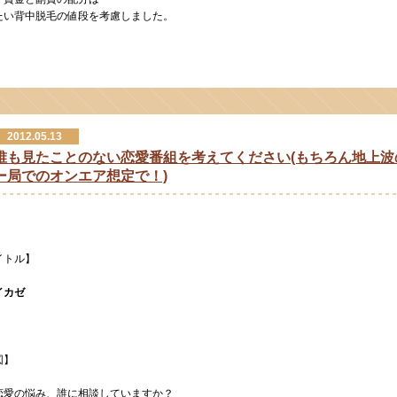
たい背中脱毛の値段を考慮しました。
2012.05.13
誰も見たことのない恋愛番組を考えてください(もちろん地上波
ー局でのオンエア想定で！)
イトル】
イカゼ
図】
恋愛の悩み、誰に相談していますか？