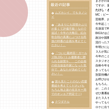
まさかの
ですが、
たけし・
ムズカシイ、でもタノシ
MC：ビ
イ
芸能界、
今年起こ
「あまりにも回答かぶり
生放送で
が多くて評価不能！なので
追試！今年の大晦日、紅白
BIG3の
歌合戦の真裏にぶつける民
政治や国
放の特番の企画を考えてく
流行った
ださい！」
年明けに
３人が気
「ついに最終回！ガール
今年のこ
ズBLOGバトル優勝者に贈
スタジオ
られる副賞を、 この企画
の担当放送作家になった気
自称今年
分で、あなたが決めてくだ
きっても
さい！」
別室待機
お呼びが
誰も見たことのない恋愛
もちろん
番組を考えてください(も
が、この
ちろん地上波の在京キー局
ぜひ裏番
でのオンエア想定で！)
また３人
クワダテル
やってもら
ロケに出