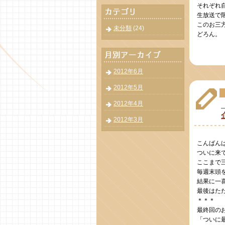
それぞれ
生放送で
このお三
未分類
(24)
どろん。
2012年6月
2012年5月
2012年4月
2012年3月
こんばん
ついに来
ここまで
毎週末頭
結果に一
最後はた
＊＊＊
最終回の
「ついに