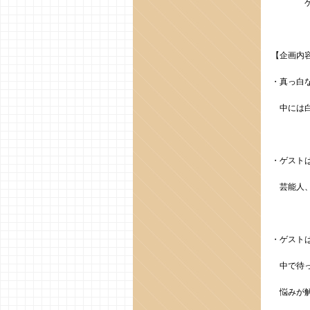
ゲスト
【企画内
・真っ白
中には白
・ゲスト
芸能人、
・ゲスト
中で待っ
悩みが解