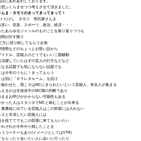
追試にあわあわしております。
妄想ふくらませつつ考えさせて頂きました。
さんま・タモリのきってきってきって！
ートたけし タモリ 明石家さんま
お笑い、音楽、スポーツ、政治、経済・・・
ったあらゆるジャンルのものごとを振り返りつつも
時間が許す限り
お三方に切り倒してもらう企画
際情勢などのちょっとお堅い話から
アイドル、芸能人のどうでもいい二股騒動
は活躍していたはずの芸人の行方などなど
になる話題でも気にならない話題でも
とは今年のうちに！きってもらう
とは別に「キラレタルーム」を設け
を賑わせた、我こそはMCにきられたいという芸能人、有名人が集まる
らえるかは生放送中のMC陣の判断であり
のままお呼びがかからない可能性もある
かかった人はスタジオでMCと絡むことが出来る
、裏番組に出ている芸能人はこの部屋には入れない
３人と共演したい芸能人には
組を捨ててでもこの部屋に来てもらいたい
それぞれが今年やり残したことを
うコーナーもあり(イメージとしてはVTR)
てもらったり会いたい人に会いに行ったり