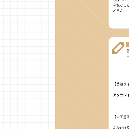
今私がし
どろん。
【番組タ
アタラシ
【企画意
あなたは